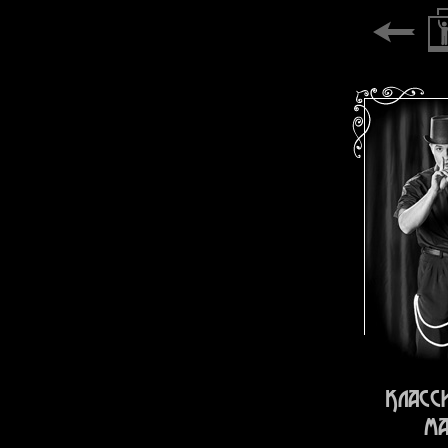
Класс
ма