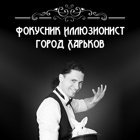
Фокусник Иллюзионист
город Харьков