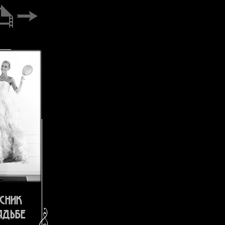
сник
адьбе