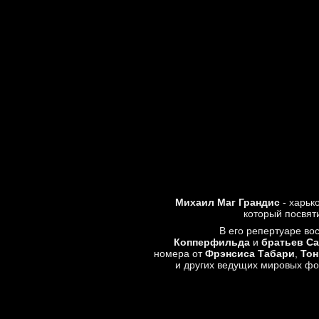
Михаил Маг Грандис
- харьк
который посвяти
В его репертуаре в
Копперфильда
и
братьев С
номера от
Фрэнсиса Табари
,
Тон
и других ведущих мировых фо