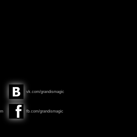
vk.com/grandismagic
om
fb.com/grandismagic