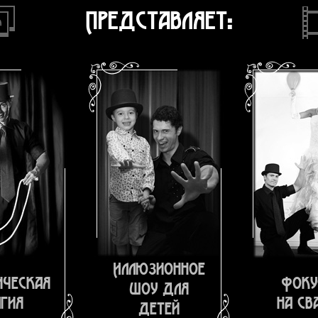
Представляет:
Иллюзионное
ическая
Фоку
шоу для
гия
на св
детей