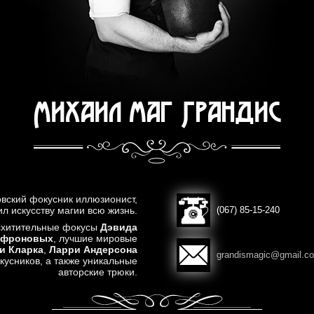
Михаил маг Грандис
овский фокусник иллюзионист,
л искусству магии всю жизнь.
(067) 85-15-240
осхитительные фокусы
Дэвида
афроновых
, лучшие мировые
и Кларка
,
Ларри Андерсона
grandismagic@gmail.c
кусников, а также уникальные
авторские трюки.